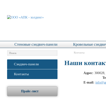
Сэндвич-панели
Главная
Услу
Стеновые сэндвич-панели
Кровельные сэндви
Контакты
Наши конта
Сэндвич-панели
Адрес:
300028, 
Контакты
Те
E-mail:
info@ap
Прайс-лист