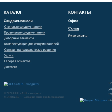
КАТАЛОГ
КОНТАКТЫ
Сэндвич-панели
Офис
Стеновые сэндвич-панели
Склад
Кровельные сэндвич-панели
Реквизиты
Доборные элементы
Комплектующие для сэндвич-панелей
Сэндвич-панели\цветовые решения
Услуги
Галерея объектов
Доставка
Ро
ул
© 2026 ООО «АПК - холдинг»
in
© DIERA.RU —
Создание сайта
профессионально
По