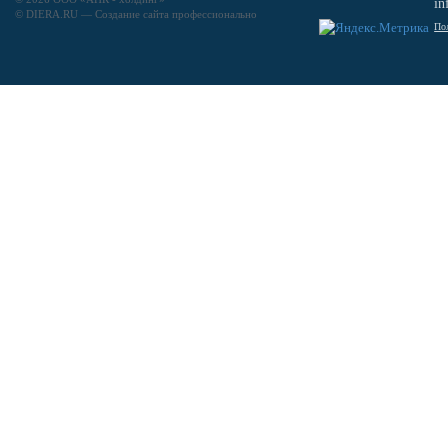
in
© DIERA.RU —
Создание сайта
профессионально
По