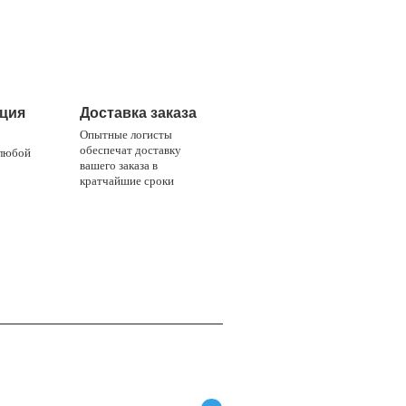
4
ция
Доставка заказа
Опытные логисты
обеспечат доставку
 любой
вашего заказа в
кратчайшие сроки